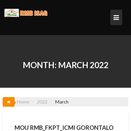
Skip
to
content
MONTH:
MARCH 2022
Home
2022
March
MOU RMB_FKPT_ICMI GORONTALO