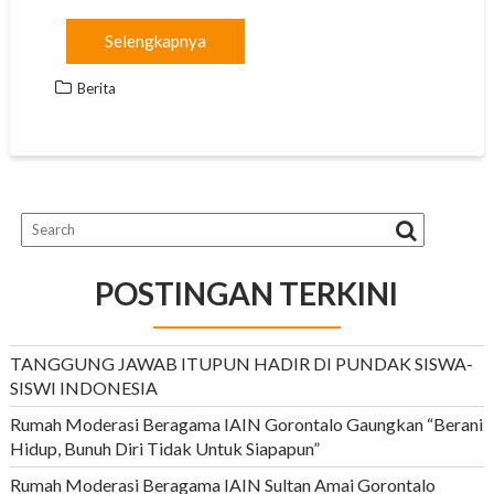
c
a
l
i
p
a
Selengkapnya
e
t
e
t
y
i
b
s
g
t
L
l
Berita
o
A
r
e
i
o
p
a
r
n
k
p
m
k
POSTINGAN TERKINI
TANGGUNG JAWAB ITUPUN HADIR DI PUNDAK SISWA-
SISWI INDONESIA
Rumah Moderasi Beragama IAIN Gorontalo Gaungkan “Berani
Hidup, Bunuh Diri Tidak Untuk Siapapun”
Rumah Moderasi Beragama IAIN Sultan Amai Gorontalo