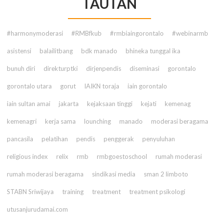
TAUTAN
#harmonymoderasi
#RMBfkub
#rmbiaingorontalo
#webinarmb
asistensi
balailitbang
bdk manado
bhineka tunggal ika
bunuh diri
direkturptki
dirjenpendis
diseminasi
gorontalo
gorontalo utara
gorut
IAIKN toraja
iain gorontalo
iain sultan amai
jakarta
kejaksaan tinggi
kejati
kemenag
kemenagri
kerja sama
lounching
manado
moderasi beragama
pancasila
pelatihan
pendis
penggerak
penyuluhan
religious index
relix
rmb
rmbgoestoschool
rumah moderasi
rumah moderasi beragama
sindikasi media
sman 2 limboto
STABN Sriwijaya
training
treatment
treatment psikologi
utusanjurudamai.com