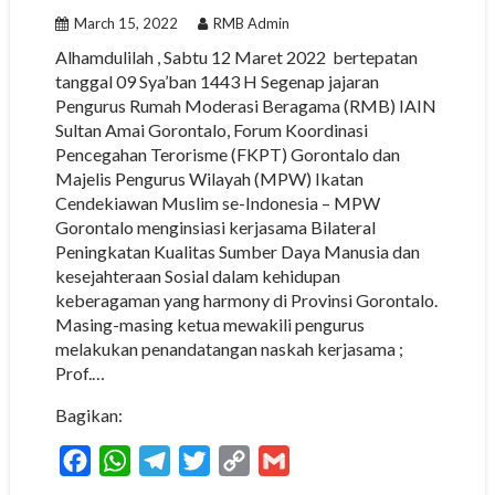
March 15, 2022
RMB Admin
Alhamdulilah , Sabtu 12 Maret 2022 bertepatan
tanggal 09 Sya’ban 1443 H Segenap jajaran
Pengurus Rumah Moderasi Beragama (RMB) IAIN
Sultan Amai Gorontalo, Forum Koordinasi
Pencegahan Terorisme (FKPT) Gorontalo dan
Majelis Pengurus Wilayah (MPW) Ikatan
Cendekiawan Muslim se-Indonesia – MPW
Gorontalo menginsiasi kerjasama Bilateral
Peningkatan Kualitas Sumber Daya Manusia dan
kesejahteraan Sosial dalam kehidupan
keberagaman yang harmony di Provinsi Gorontalo.
Masing-masing ketua mewakili pengurus
melakukan penandatangan naskah kerjasama ;
Prof.…
Bagikan:
F
W
T
T
C
G
a
h
e
w
o
m