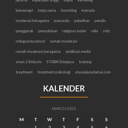
jakarta
kejaksaan tinggi
kejati
kemenag
kemenagri
kerja sama
lounching
manado
moderasi beragama
pancasila
pelatihan
pendis
penggerak
penyuluhan
religious index
relix
rmb
rmbgoestoschool
rumah moderasi
rumah moderasi beragama
sindikasi media
sman 2 limboto
STABN Sriwijaya
training
treatment
treatment psikologi
utusanjurudamai.com
KALENDER
MARCH 2022
M
T
W
T
F
S
S
1
2
3
4
5
6