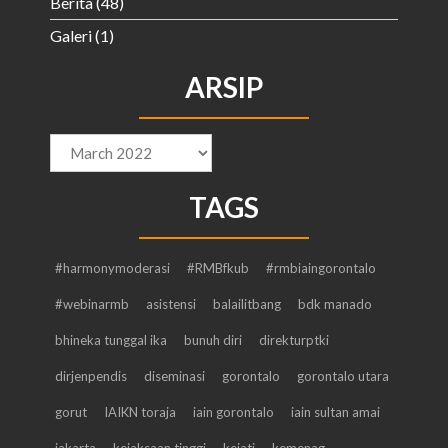
Berita
(48)
Galeri
(1)
ARSIP
Arsip
TAGS
#harmonymoderasi
#RMBfkub
#rmbiaingorontalo
#webinarmb
asistensi
balailitbang
bdk manado
bhineka tunggal ika
bunuh diri
direkturptki
dirjenpendis
diseminasi
gorontalo
gorontalo utara
gorut
IAIKN toraja
iain gorontalo
iain sultan amai