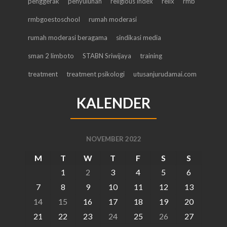
penggerak
penyuluhan
religious index
relix
rmb
rmbgoestoschool
rumah moderasi
rumah moderasi beragama
sindikasi media
sman 2 limboto
STABN Sriwijaya
training
treatment
treatment psikologi
utusanjurudamai.com
KALENDER
NOVEMBER 2022
M
T
W
T
F
S
S
1
2
3
4
5
6
7
8
9
10
11
12
13
14
15
16
17
18
19
20
21
22
23
24
25
26
27