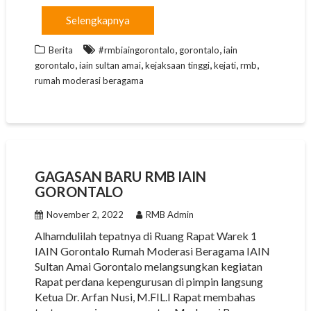
c
a
l
i
p
a
Selengkapnya
e
t
e
t
y
i
,
,
b
s
g
t
L
l
Berita
#rmbiaingorontalo
gorontalo
iain
,
,
,
,
,
gorontalo
iain sultan amai
kejaksaan tinggi
kejati
rmb
o
A
r
e
i
rumah moderasi beragama
o
p
a
r
n
k
p
m
k
GAGASAN BARU RMB IAIN
GORONTALO
November 2, 2022
RMB Admin
Alhamdulilah tepatnya di Ruang Rapat Warek 1
IAIN Gorontalo Rumah Moderasi Beragama IAIN
Sultan Amai Gorontalo melangsungkan kegiatan
Rapat perdana kepengurusan di pimpin langsung
Ketua Dr. Arfan Nusi, M.FIL.I Rapat membahas