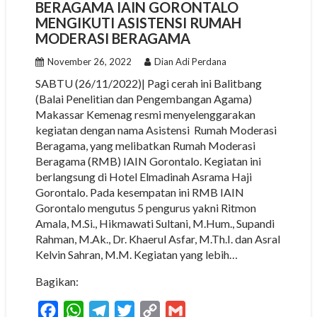
BERAGAMA IAIN GORONTALO
MENGIKUTI ASISTENSI RUMAH
MODERASI BERAGAMA
November 26, 2022
Dian Adi Perdana
SABTU (26/11/2022)| Pagi cerah ini Balitbang
(Balai Penelitian dan Pengembangan Agama)
Makassar Kemenag resmi menyelenggarakan
kegiatan dengan nama Asistensi Rumah Moderasi
Beragama, yang melibatkan Rumah Moderasi
Beragama (RMB) IAIN Gorontalo. Kegiatan ini
berlangsung di Hotel Elmadinah Asrama Haji
Gorontalo. Pada kesempatan ini RMB IAIN
Gorontalo mengutus 5 pengurus yakni Ritmon
Amala, M.Si., Hikmawati Sultani, M.Hum., Supandi
Rahman, M.Ak., Dr. Khaerul Asfar, M.Th.I. dan Asral
Kelvin Sahran, M.M. Kegiatan yang lebih…
Bagikan:
F
W
T
T
C
G