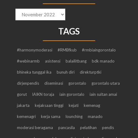
Arsip
TAGS
#harmonymoderasi
#RMBfkub
#rmbiaingorontalo
#webinarmb
asistensi
balailitbang
bdk manado
bhineka tunggal ika
bunuh diri
direkturptki
dirjenpendis
diseminasi
gorontalo
gorontalo utara
gorut
IAIKN toraja
iain gorontalo
iain sultan amai
jakarta
kejaksaan tinggi
kejati
kemenag
kemenagri
kerja sama
lounching
manado
moderasi beragama
pancasila
pelatihan
pendis