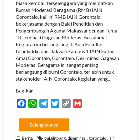
biasa kembali terselenggara yang melibatkan
Rumah Moderasi Beragama (RMB) IAIN
Gorontalo, kali ini RMB IAIN Gorontalo
bekerjasama dengan Balai Penelitian dan
Pengembangan Agama Makassar dengan Tema
“Diseminasi Gagasan Moderasi Beragama”.
Kegiatan ini berlangsung di Aula Fakultas
Ushuluddin dan Dakwah kampus 1 IAIN Sultan
Amai Gorontalo, Gorontalo. Desiminasi Gagasan
Moderasi Beragama ini sangat penting
berlangsung di bumi Gorontalo, terlebih untuk
stakeholder IAIN Gorontalo, kegiatan yang…
Bagikan:
F
W
T
T
C
G
a
h
e
w
o
m
c
a
l
i
p
a
Selengkapnya
e
t
e
t
y
i
,
,
,
b
s
g
t
L
l
Berita
balailitbang
diseminasi
gorontalo
iain