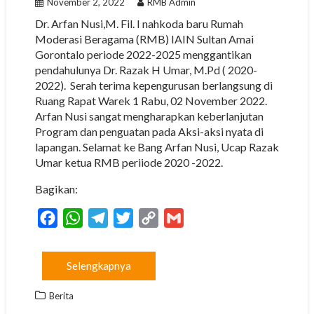
November 2, 2022
RMB Admin
Dr. Arfan Nusi,M. Fil. I nahkoda baru Rumah
Moderasi Beragama (RMB) IAIN Sultan Amai
Gorontalo periode 2022-2025 menggantikan
pendahulunya Dr. Razak H Umar, M.Pd ( 2020-
2022). Serah terima kepengurusan berlangsung di
Ruang Rapat Warek 1 Rabu, 02 November 2022.
Arfan Nusi sangat mengharapkan keberlanjutan
Program dan penguatan pada Aksi-aksi nyata di
lapangan. Selamat ke Bang Arfan Nusi, Ucap Razak
Umar ketua RMB periiode 2020 -2022.
Bagikan:
F
W
T
T
C
G
a
h
e
w
o
m
c
a
l
i
p
a
Selengkapnya
e
t
e
t
y
i
b
s
g
t
L
l
Berita