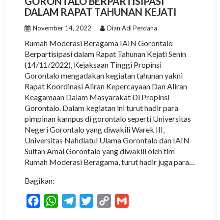
GORONTALO BERPARTISIPASI
DALAM RAPAT TAHUNAN KEJATI
November 14, 2022
Dian Adi Perdana
Rumah Moderasi Beragama IAIN Gorontalo
Berpartisipasi dalam Rapat Tahunan Kejati Senin
(14/11/2022), Kejaksaan Tinggi Propinsi
Gorontalo mengadakan kegiatan tahunan yakni
Rapat Koordinasi Aliran Kepercayaan Dan Aliran
Keagamaan Dalam Masyarakat Di Propinsi
Gorontalo. Dalam kegiatan ini turut hadir para
pimpinan kampus di gorontalo seperti Universitas
Negeri Gorontalo yang diwakili Warek III,
Universitas Nahdlatul Ulama Gorontalo dan IAIN
Sultan Amai Gorontalo yang diwakili oleh tim
Rumah Moderasi Beragama, turut hadir juga para…
Bagikan:
F
W
T
T
C
G
a
h
e
w
o
m