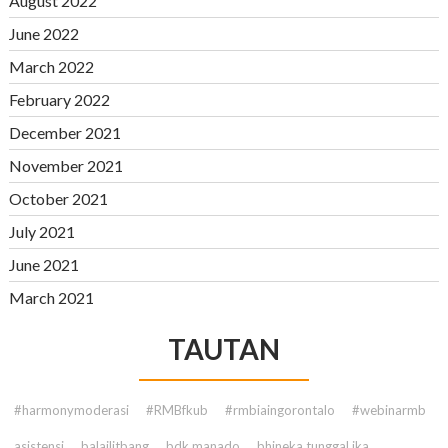
August 2022
June 2022
March 2022
February 2022
December 2021
November 2021
October 2021
July 2021
June 2021
March 2021
TAUTAN
#harmonymoderasi
#RMBfkub
#rmbiaingorontalo
#webinarmb
asistensi
balailitbang
bdk manado
bhineka tunggal ika