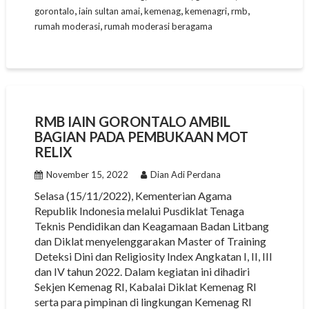
,
,
,
,
,
gorontalo
iain sultan amai
kemenag
kemenagri
rmb
o
A
r
e
i
,
rumah moderasi
rumah moderasi beragama
o
p
a
r
n
k
p
m
k
RMB IAIN GORONTALO AMBIL
BAGIAN PADA PEMBUKAAN MOT
RELIX
November 15, 2022
Dian Adi Perdana
Selasa (15/11/2022), Kementerian Agama
Republik Indonesia melalui Pusdiklat Tenaga
Teknis Pendidikan dan Keagamaan Badan Litbang
dan Diklat menyelenggarakan Master of Training
Deteksi Dini dan Religiosity Index Angkatan I, II, III
dan IV tahun 2022. Dalam kegiatan ini dihadiri
Sekjen Kemenag RI, Kabalai Diklat Kemenag RI
serta para pimpinan di lingkungan Kemenag RI