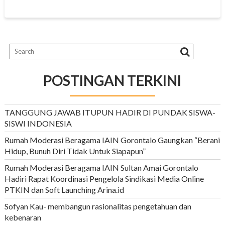
o
A
r
e
i
o
p
a
r
n
k
p
m
k
POSTINGAN TERKINI
TANGGUNG JAWAB ITUPUN HADIR DI PUNDAK SISWA-
SISWI INDONESIA
Rumah Moderasi Beragama IAIN Gorontalo Gaungkan “Berani
Hidup, Bunuh Diri Tidak Untuk Siapapun”
Rumah Moderasi Beragama IAIN Sultan Amai Gorontalo
Hadiri Rapat Koordinasi Pengelola Sindikasi Media Online
PTKIN dan Soft Launching Arina.id
Sofyan Kau- membangun rasionalitas pengetahuan dan
kebenaran