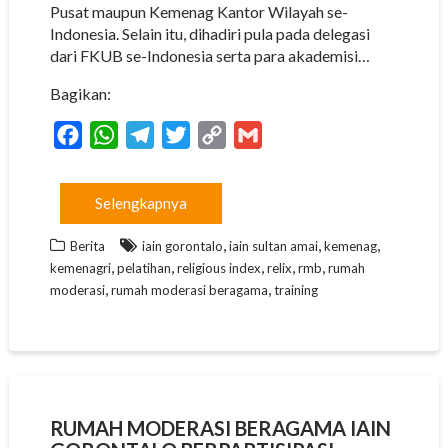
Pusat maupun Kemenag Kantor Wilayah se-
Indonesia. Selain itu, dihadiri pula pada delegasi
dari FKUB se-Indonesia serta para akademisi…
Bagikan:
F
W
T
T
C
G
a
h
e
w
o
m
c
a
l
i
p
a
Selengkapnya
e
t
e
t
y
i
,
,
,
b
s
g
t
L
l
Berita
iain gorontalo
iain sultan amai
kemenag
,
,
,
,
,
kemenagri
pelatihan
religious index
relix
rmb
rumah
o
A
r
e
i
,
,
moderasi
rumah moderasi beragama
training
o
p
a
r
n
k
p
m
k
RUMAH MODERASI BERAGAMA IAIN