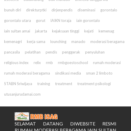
bunuh diri
direkturptki
dirjenpendis
diseminasi
gorontalo
gorontalo utara
gorut
IAIKN toraja
iain gorontalo
iain sultan amai
jakarta
kejaksaan tinggi
kejati
kemenag
kemenagri
kerja sama
lounching
manado
moderasi beragama
pancasila
pelatihan
pendis
penggerak
penyuluhan
religious index
relix
rmb
rmbgoestoschool
rumah moderasi
rumah moderasi beragama
sindikasi media
sman 2 limboto
STABN Sriwijaya
training
treatment
treatment psikologi
utusanjurudamai.com
SELAMAT DATANG DIWEBSITE RESMI
RUMAH MODERASI BERAGAMA IAIN SULTAN