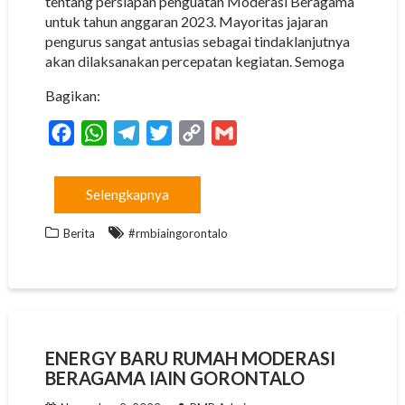
tentang persiapan penguatan Moderasi Beragama
untuk tahun anggaran 2023. Mayoritas jajaran
pengurus sangat antusias sebagai tindaklanjutnya
akan dilaksanakan percepatan kegiatan. Semoga
Bagikan:
F
W
T
T
C
G
a
h
e
w
o
m
c
a
l
i
p
a
Selengkapnya
e
t
e
t
y
i
b
s
g
t
L
l
Berita
#rmbiaingorontalo
o
A
r
e
i
o
p
a
r
n
k
p
m
k
ENERGY BARU RUMAH MODERASI
BERAGAMA IAIN GORONTALO