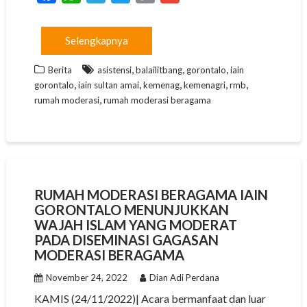
a
h
e
w
o
m
c
a
l
i
p
a
Selengkapnya
e
t
e
t
y
i
,
,
,
b
s
g
t
L
l
Berita
asistensi
balailitbang
gorontalo
iain
,
,
,
,
,
gorontalo
iain sultan amai
kemenag
kemenagri
rmb
o
A
r
e
i
,
rumah moderasi
rumah moderasi beragama
o
p
a
r
n
k
p
m
k
RUMAH MODERASI BERAGAMA IAIN
GORONTALO MENUNJUKKAN
WAJAH ISLAM YANG MODERAT
PADA DISEMINASI GAGASAN
MODERASI BERAGAMA
November 24, 2022
Dian Adi Perdana
KAMIS (24/11/2022)| Acara bermanfaat dan luar