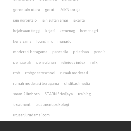
gorontalo utara
gorut
IAIKN toraja
iain gorontalo
iain sultan amai
jakarta
kejaksaan tinggi
kejati
kemenag
kemenagri
kerja sama
lounching
manado
moderasi beragama
pancasila
pelatihan
pendis
penggerak
penyuluhan
religious index
relix
rmb
rmbgoestoschool
rumah moderasi
rumah moderasi beragama
sindikasi media
sman 2 limboto
STABN Sriwijaya
training
treatment
treatment psikologi
utusanjurudamai.com