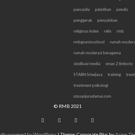
pancasila
pelatihan
pendis
penggerak
penyuluhan
religious index
relix
rmb
rmbgoestoschool
rumah modera
rumah moderasi beragama
sindikasi media
sman 2 limboto
STABN Sriwijaya
training
trea
treatment psikologi
utusanjurudamai.com
© RMB 2021
dly powered by WordPress
|
Theme: Corporate Plus by
Acme Th