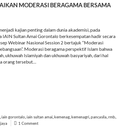
MAIKAN MODERASI BERAGAMA BERSAMA
njadi kajian penting dalam dunia akademisi, pada
 IAIN Sultan Amai Gorontalo berkesempatan hadir secara
sep Webinar Nasional Session 2 bertajuk “Moderasi
ebangsaan”. Moderasi beragama perspektif Islam bahwa
h, ukhuwah Islamiyah dan ukhuwah basyariyah, dari hal
ika orang tersebut…
,
,
,
,
,
,
,
iain gorontalo
iain sultan amai
kemenag
kemenagri
pancasila
rmb
jaya
1 Comment