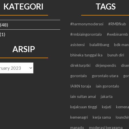
KATEGORI
TAGS
#harmonymoderasi
#RMBfkub
(48)
(1)
#rmbiaingorontalo
#webinarmb
asistensi
balailitbang
bdk man
ARSIP
bhineka tunggal ika
bunuh diri
direkturptki
dirjenpendis
dise
gorontalo
gorontalo utara
gor
IAIKN toraja
iain gorontalo
iain sultan amai
jakarta
kejaksaan tinggi
kejati
kemen
kemenagri
kerja sama
lounchi
manado
moderasi beragama