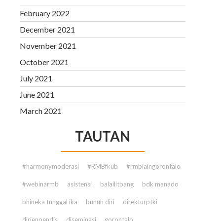
February 2022
December 2021
November 2021
October 2021
July 2021
June 2021
March 2021
TAUTAN
#harmonymoderasi
#RMBfkub
#rmbiaingorontalo
#webinarmb
asistensi
balailitbang
bdk manado
bhineka tunggal ika
bunuh diri
direkturptki
dirjenpendis
diseminasi
gorontalo