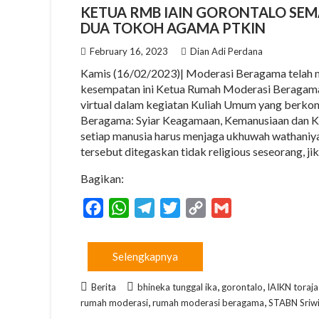
KETUA RMB IAIN GORONTALO SE
DUA TOKOH AGAMA PTKIN
February 16, 2023
Dian Adi Perdana
Kamis (16/02/2023)| Moderasi Beragama telah me
kesempatan ini Ketua Rumah Moderasi Beragama
virtual dalam kegiatan Kuliah Umum yang berkon
Beragama: Syiar Keagamaan, Kemanusiaan dan K
setiap manusia harus menjaga ukhuwah wathaniya
tersebut ditegaskan tidak religious seseorang, j
Bagikan:
F
W
T
T
C
G
a
h
e
w
o
m
c
a
l
i
p
a
Selengkapnya
e
t
e
t
y
i
,
,
b
s
g
t
L
l
Berita
bhineka tunggal ika
gorontalo
IAIKN toraja
,
,
rumah moderasi
rumah moderasi beragama
STABN Sriwi
o
A
r
e
i