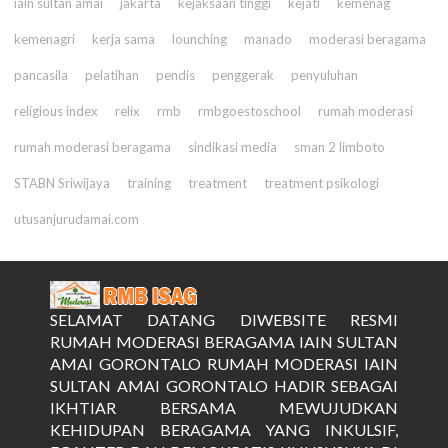
iain sultan amai
jakarta
kejaksaan tinggi
kejati
kemenag
kemenagri
kerja sama
lounching
manado
moderasi beragama
pancasila
pelatihan
pendis
penggerak
penyuluhan
religious index
relix
rmb
rmbgoestoschool
rumah moderasi
rumah moderasi beragama
sindikasi media
sman 2 limboto
STABN Sriwijaya
training
treatment
treatment psikologi
utusanjurudamai.com
SELAMAT DATANG DIWEBSITE RESMI
RUMAH MODERASI BERAGAMA IAIN SULTAN
AMAI GORONTALO RUMAH MODERASI IAIN
SULTAN AMAI GORONTALO HADIR SEBAGAI
IKHTIAR BERSAMA MEWUJUDKAN
KEHIDUPAN BERAGAMA YANG INKULSIF,