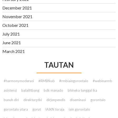
December 2021
November 2021
October 2021
July 2021
June 2021
March 2021
TAUTAN
#harmonymoderasi
#RMBfkub
#rmbiaingorontalo
#webinarmb
asistensi
balailitbang
bdk manado
bhineka tunggal ika
bunuh diri
direkturptki
dirjenpendis
diseminasi
gorontalo
gorontalo utara
gorut
IAIKN toraja
iain gorontalo