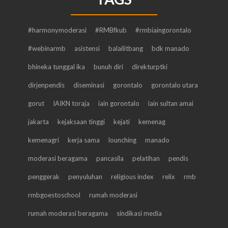
#harmonymoderasi
#RMBfkub
#rmbiaingorontalo
#webinarmb
asistensi
balailitbang
bdk manado
bhineka tunggal ika
bunuh diri
direkturptki
dirjenpendis
diseminasi
gorontalo
gorontalo utara
gorut
IAIKN toraja
iain gorontalo
iain sultan amai
jakarta
kejaksaan tinggi
kejati
kemenag
kemenagri
kerja sama
lounching
manado
moderasi beragama
pancasila
pelatihan
pendis
penggerak
penyuluhan
religious index
relix
rmb
rmbgoestoschool
rumah moderasi
rumah moderasi beragama
sindikasi media