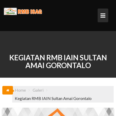
Skip
to
content
KEGIATAN RMB IAIN SULTAN
AMAI GORONTALO
Home
Galeri
Kegiatan RMB IAIN Sultan Amai Gorontalo