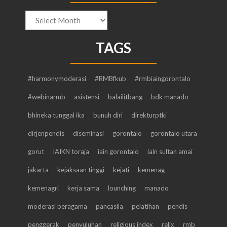
Arsip
TAGS
#harmonymoderasi
#RMBfkub
#rmbiaingorontalo
#webinarmb
asistensi
balailitbang
bdk manado
bhineka tunggal ika
bunuh diri
direkturptki
dirjenpendis
diseminasi
gorontalo
gorontalo utara
gorut
IAIKN toraja
iain gorontalo
iain sultan amai
jakarta
kejaksaan tinggi
kejati
kemenag
kemenagri
kerja sama
lounching
manado
moderasi beragama
pancasila
pelatihan
pendis
penggerak
penyuluhan
religious index
relix
rmb