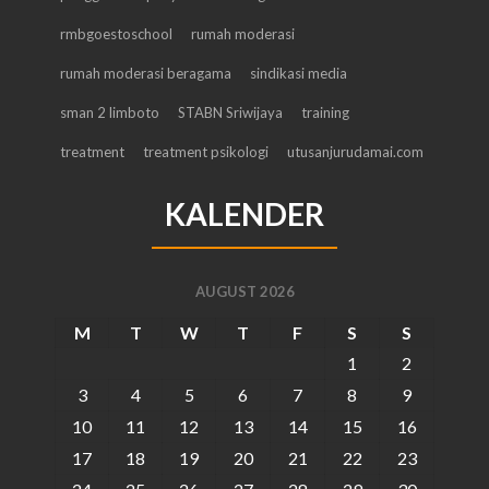
rmbgoestoschool
rumah moderasi
rumah moderasi beragama
sindikasi media
sman 2 limboto
STABN Sriwijaya
training
treatment
treatment psikologi
utusanjurudamai.com
KALENDER
AUGUST 2026
M
T
W
T
F
S
S
1
2
3
4
5
6
7
8
9
10
11
12
13
14
15
16
17
18
19
20
21
22
23