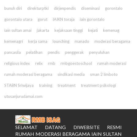
bunuh diri
direkturptki
dirjenpendis
diseminasi
gorontalo
gorontalo utara
gorut
IAIKN toraja
iain gorontalo
iain sultan amai
jakarta
kejaksaan tinggi
kejati
kemenag
kemenagri
kerja sama
lounching
manado
moderasi beragama
pancasila
pelatihan
pendis
penggerak
penyuluhan
religious index
relix
rmb
rmbgoestoschool
rumah moderasi
rumah moderasi beragama
sindikasi media
sman 2 limboto
STABN Sriwijaya
training
treatment
treatment psikologi
utusanjurudamai.com
SELAMAT DATANG DIWEBSITE RESMI
RUMAH MODERASI BERAGAMA IAIN SULTAN